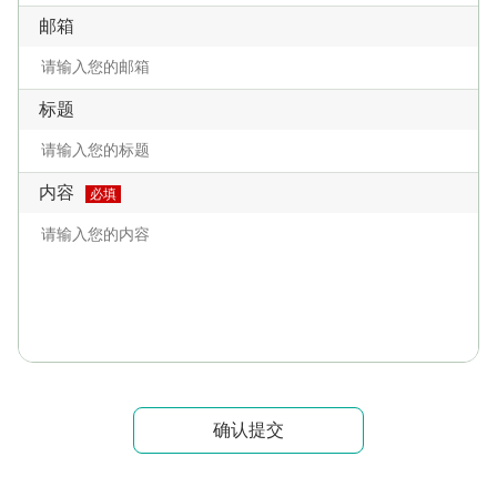
邮箱
标题
内容
必填