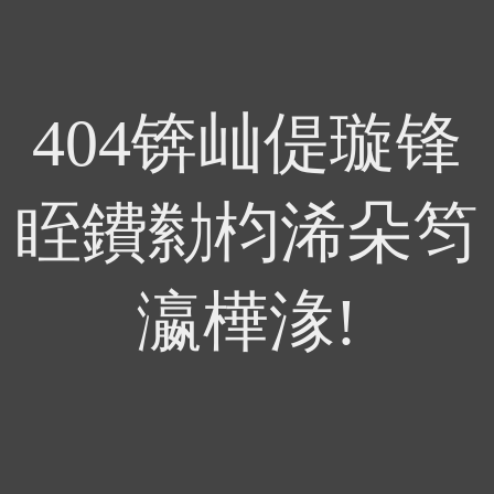
404锛屾偍璇锋
眰鐨勬枃浠朵笉
瀛樺湪!